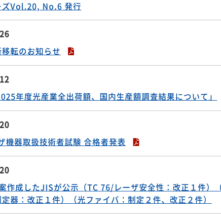
 (2026-No.01) OFC 2026速報 [光ファイバ]
.26
ol.20, No.6 発行
.26
所移転のお知らせ
.12
2025年度光産業全出荷額、国内生産額調査結果について」
.20
ーザ機器取扱技術者試験 合格者発表
.20