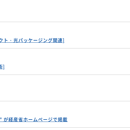
件）（光受動部品：改正２件、廃止１件）（光コネクタ：改正
ーコネクト・光パッケージング関連]
術]