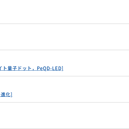
" が経産省ホームページで掲載
スカイト量子ドット，PeQD-LED]
の進化]